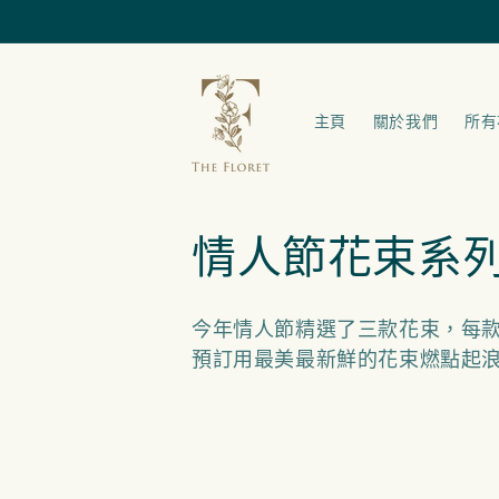
跳至內容
主頁
關於我們
所有
商
情人節花束系
品
今年情人節精選了三款花束，每
系
預訂用最美最新鮮的花束燃點起
列
: