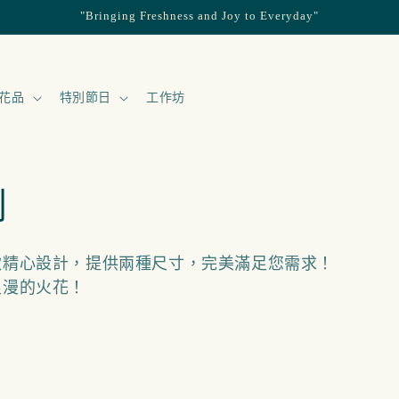
"Bringing Freshness and Joy to Everyday"
花品
特別節日
工作坊
列
款精心設計，提供兩種尺寸，完美滿足您需求！
浪漫的火花！