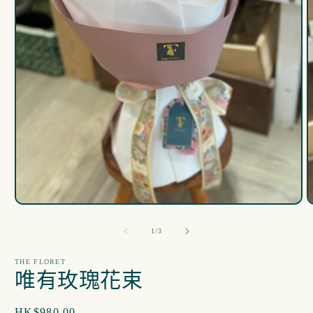
在
互
/
1
/
3
動
視
THE FLORET
窗
唯有玫瑰花束
中
開
啟
定
HK$980.00