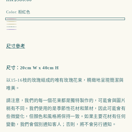
多
價
媒
Color:
粉紅色
體
檔
粉
案
奶
香
1
2
紅
紅
茶
紫
檳
色
色
色
色
色
尺寸參考
尺寸：20cm W x 40cm H
以15-16枝的玫瑰組成的唯有玫瑰花束，精緻地呈現簡潔與
唯美。
請注意，我們的每一個花束都是獨特製作的，可能會與圖片
稍有不同。我們使用的是季節性花材和葉材，因此可能會有
些微變化，但顏色和風格將保持一致。如果主要花材有任何
變動，我們會個別通知客人；否則，將不會另行通知。