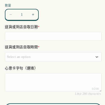
數量
唯
唯
有
有
送貨或到店自取日期
*
玫
玫
瑰
瑰
花
花
送貨或到店自取時間
*
束
束
數
數
Select an option
量
量
減
增
11am - 12pm
心意卡字句（選填）
少
加
12pm - 4pm
0/200
4pm - 7pm
Limit 200 characters