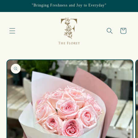
"Bringing Freshness and Joy to Everyday"
跳至內容
購
物
車
略過產品
資訊