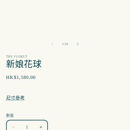
互
動
視
窗
中
開
啟
多
/
1
/
26
媒
體
檔
THE FLORET
新娘花球
案
1
2
定
HK$1,580.00
價
尺寸參考
數量