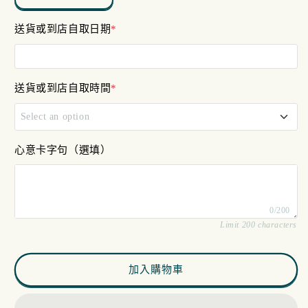
新
新
娘
娘
送貨或到店自取日期
*
花
花
球
球
數
數
送貨或到店自取時間
*
量
量
減
增
Select an option
少
加
11am - 12pm
心意卡字句（選填）
12pm - 4pm
0/200
4pm - 7pm
Limit 200 characters
加入購物車