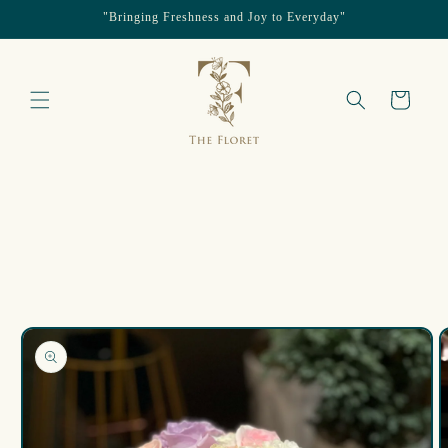
"Bringing Freshness and Joy to Everyday"
跳至內容
購
物
車
略過產品
資訊