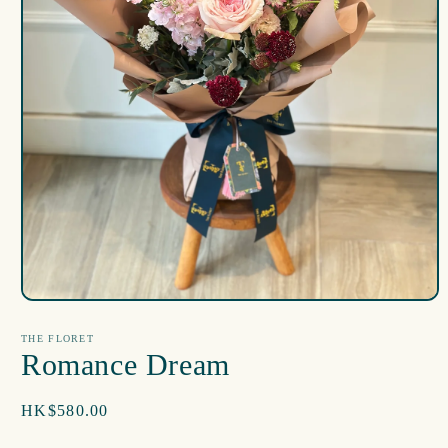
在
互
THE FLORET
動
Romance Dream
視
窗
中
定
HK$580.00
開
價
啟