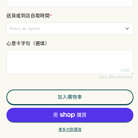
減
增
少
加
送貨或到店自取時間
*
Select an option
11am - 12pm
心意卡字句（選填）
12pm - 4pm
0/200
4pm - 7pm
Limit 200 characters
加入購物車
更多付款選項