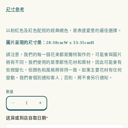
多
媒
尺寸參考
體
檔
案
1
以粉紅色及紅色配搭的經典襯色，是表達愛意的最佳選擇。
圖片呈現的尺寸是：28-30cmW x 33-35cmH
請注意，我們的每一個花束都是獨特製作的，可能會與圖片
稍有不同。我們使用的是季節性花材和葉材，因此可能會有
些微變化，但顏色和風格將保持一致。如果主要花材有任何
變動，我們會個別通知客人；否則，將不會另行通知。
數量
Romance
Romance
Dream
Dream
送貨或到店自取日期
*
數
數
量
量