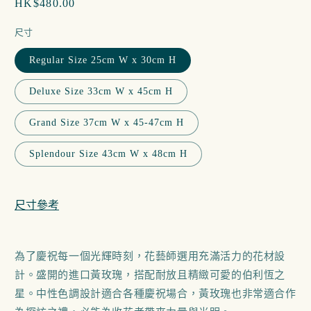
定
HK$480.00
多
媒
價
體
尺寸
檔
案
Regular Size 25cm W x 30cm H
1
2
Deluxe Size 33cm W x 45cm H
Grand Size 37cm W x 45-47cm H
Splendour Size 43cm W x 48cm H
尺寸參考
為了慶祝每一個光輝時刻，花藝師選用充滿活力的花材設
計。盛開的進口黃玫瑰，搭配耐放且精緻可愛的伯利恆之
星。中性色調設計適合各種慶祝場合，黃玫瑰也非常適合作