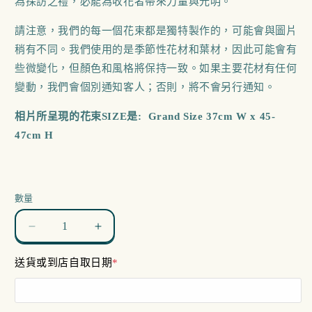
為探訪之禮，必能為收花者帶來力量與光明。
請注意，我們的每一個花束都是獨特製作的，可能會與圖片
稍有不同。我們使用的是季節性花材和葉材，因此可能會有
些微變化，但顏色和風格將保持一致。如果主要花材有任何
變動，我們會個別通知客人；否則，將不會另行通知。
相片所呈現的花束SIZE是: Grand Size 37cm W x 45-
47cm H
數量
Bright
Bright
Flair
Flair
送貨或到店自取日期
*
數
數
量
量
減
增