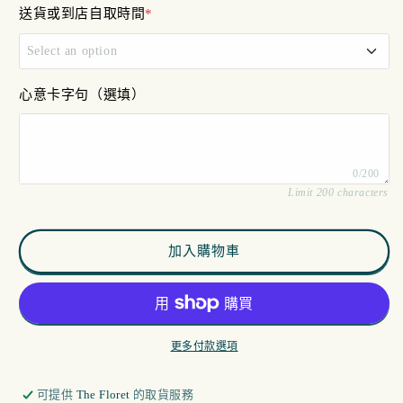
少
加
送貨或到店自取時間
*
Select an option
11am - 12pm
心意卡字句（選填）
12pm - 4pm
0/200
4pm - 7pm
Limit 200 characters
加入購物車
更多付款選項
可提供
The Floret
的取貨服務