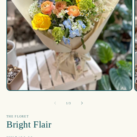
在
互
/
1
/
3
動
視
窗
THE FLORET
Bright Flair
中
開
啟