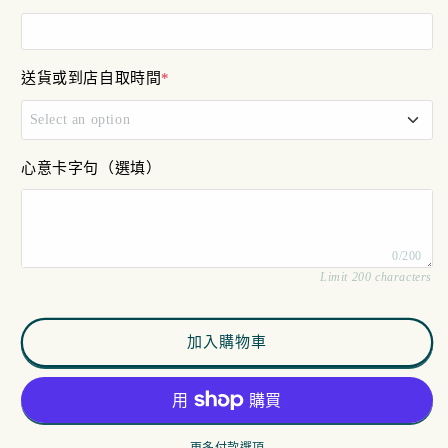
量
量
減
增
少
加
送貨或到店自取時間
*
Select an option
11am - 12pm
心意卡字句（選填）
12pm - 4pm
0/200
4pm - 7pm
Limit 200 characters
加入購物車
更多付款選項