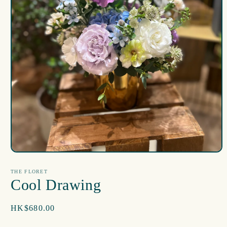
在
互
THE FLORET
動
Cool Drawing
視
窗
中
定
HK$680.00
開
價
啟