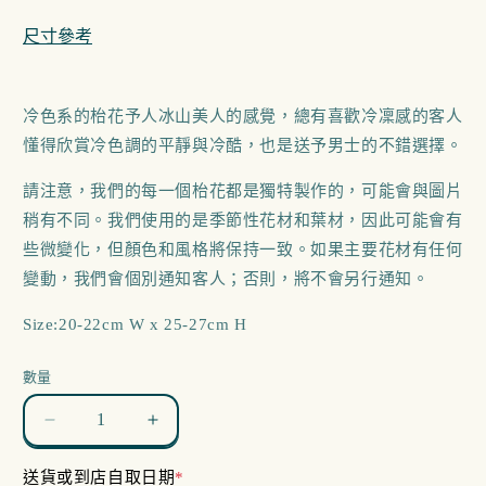
多
媒
尺寸參考
體
檔
案
1
冷色系的枱花予人冰山美人的感覺，總有喜歡冷凜感的客人
懂得欣賞冷色調的平靜與冷酷，也是送予男士的不錯選擇。
請注意，我們的每一個枱花都是獨特製作的，可能會與圖片
稍有不同。我們使用的是季節性花材和葉材，因此可能會有
些微變化，但顏色和風格將保持一致。如果主要花材有任何
變動，我們會個別通知客人；否則，將不會另行通知。
Size:20-22cm W x 25-27cm H
數量
Cool
Cool
Drawing
Drawing
送貨或到店自取日期
*
數
數