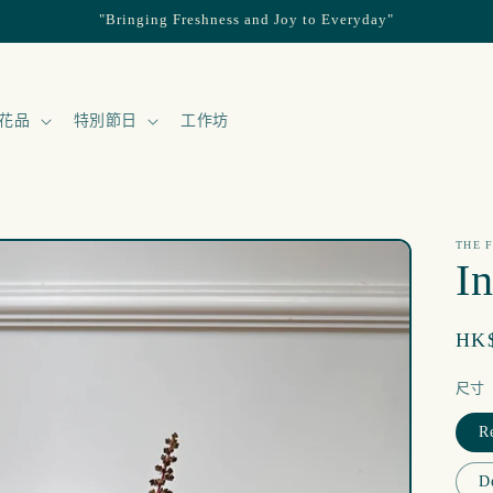
"Bringing Freshness and Joy to Everyday"
花品
特別節日
工作坊
THE 
I
定
HK$
價
尺寸
R
D