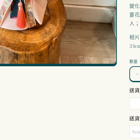
變化
要花
人；
相片所
33c
數量
I
H
送貨
送貨
Sel