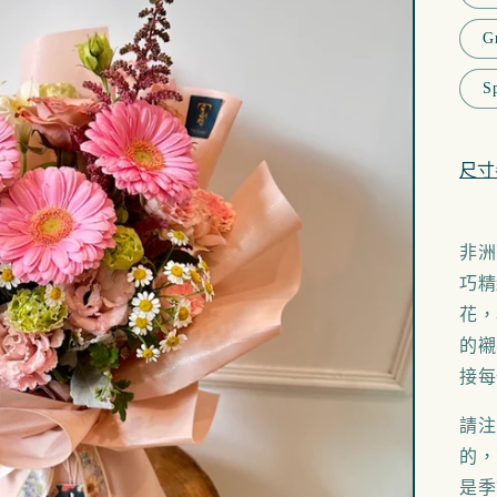
G
S
尺寸
非洲
巧精
花，
的襯
接每
請注
的，
是季