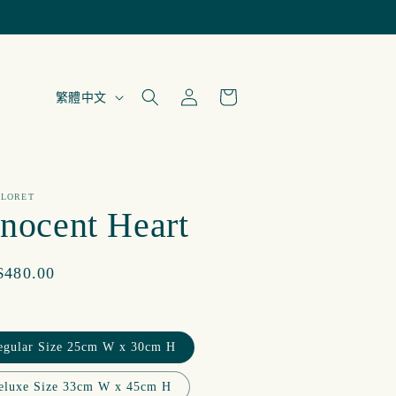
購
登
語
物
繁體中文
入
言
車
FLORET
nnocent Heart
480.00
egular Size 25cm W x 30cm H
eluxe Size 33cm W x 45cm H