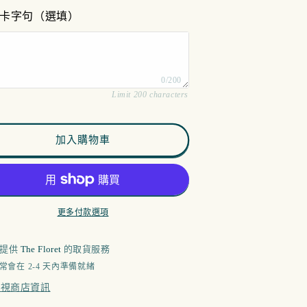
am - 12pm
卡字句（選填）
pm - 4pm
0/200
m - 7pm
Limit 200 characters
加入購物車
更多付款選項
可提供
The Floret
的取貨服務
常會在 2-4 天內準備就緒
檢視商店資訊