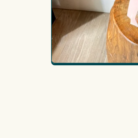
在
互
動
視
窗
中
開
啟
多
媒
體
檔
案