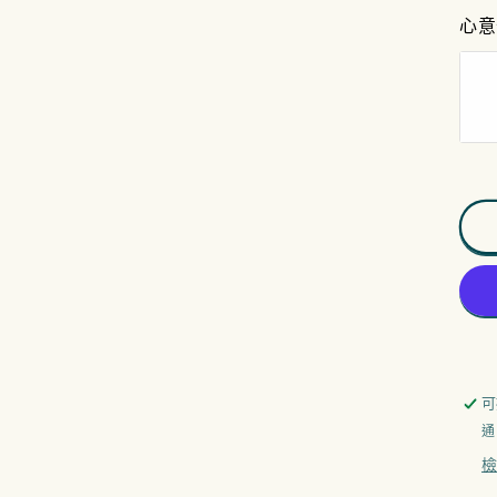
11
心意
12
4p
通