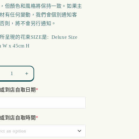
，但顏色和風格將保持一致。如果主
材有任何變動，我們會個別通知客
否則，將不會另行通知。
呈現的花束SIZE是: Deluxe Size
m W x 45cm H
nnocent
Innocent
eart
Heart
或到店自取日期
*
數
數
量
量
減
增
少
加
或到店自取時間
*
ect an option