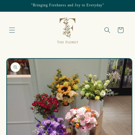
"Bringing Freshness and Joy to Everyday"
跳至內容
購
物
車
略過產品
資訊