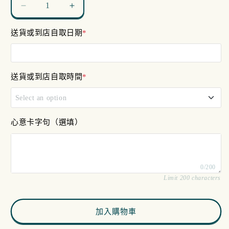
Solid
Solid
Party
Party
送貨或到店自取日期
*
數
數
量
量
減
增
少
加
送貨或到店自取時間
*
Select an option
11am - 12pm
心意卡字句（選填）
12pm - 4pm
0/200
4pm - 7pm
Limit 200 characters
加入購物車