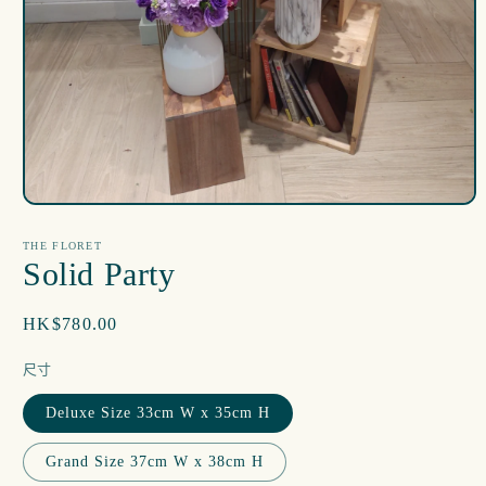
在
互
THE FLORET
動
Solid Party
視
窗
中
定
HK$780.00
開
價
啟
尺寸
多
媒
Deluxe Size 33cm W x 35cm H
體
檔
案
Grand Size 37cm W x 38cm H
1