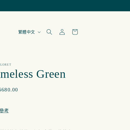
購
登
語
物
繁體中文
入
言
車
FLORET
imeless Green
680.00
參考