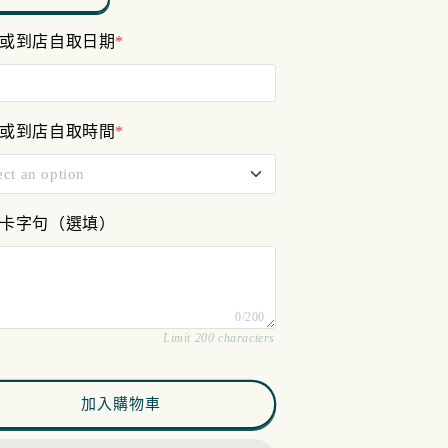
reen
Green
或到店自取日期
*
數
數
量
量
減
增
少
加
或到店自取時間
*
ect an option
am - 12pm
卡字句（選填）
pm - 4pm
0/200
m - 7pm
Limit 200 characters
加入購物車