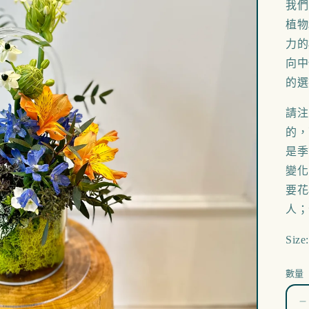
我們
植物
力的
向中
的選
請注
的，
是季
變化
要花
人；
Size
數量
T