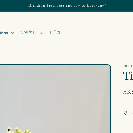
"Bringing Freshness and Joy to Everyday"
花品
特別節日
工作坊
THE 
T
定
HK$
價
尺寸