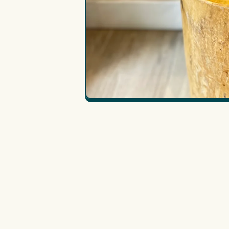
在
互
動
視
窗
中
開
啟
多
媒
體
檔
案
1