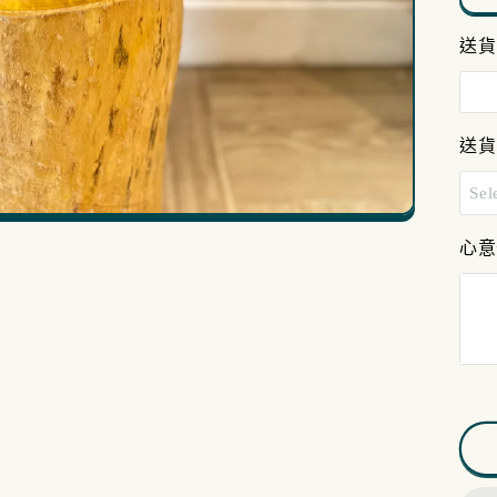
G
送貨
送貨
Sel
11
心意
12
4p