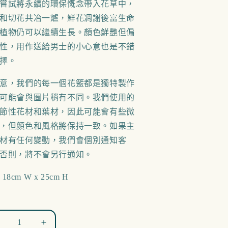
嘗試將永續的環保慨念帶入花草中，
和切花共冶一爐，鮮花凋謝後富生命
植物仍可以繼續生長。顏色鮮艷但偏
性，用作送給男士的小心意也是不錯
擇。
意，我們的每一個花籃都是獨特製作
可能會與圖片稍有不同。我們使用的
節性花材和葉材，因此可能會有些微
，但顏色和風格將保持一致。如果主
材有任何變動，我們會個別通知客
否則，將不會另行通知。
: 18cm W x 25cm H
imeless
Timeless